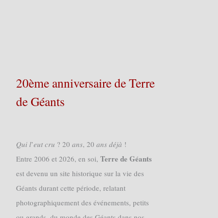
20ème anniversaire de Terre
de Géants
𝑄𝑢𝑖 𝑙’𝑒𝑢𝑡 𝑐𝑟𝑢 ? 20 𝑎𝑛𝑠, 20 𝑎𝑛𝑠 𝑑𝑒́𝑗𝑎̀ !
Terre de Géants
Entre 2006 et 2026, en soi,
est devenu un site historique sur la vie des
Géants durant cette période, relatant
photographiquement des événements, petits
ou grands, du monde des Géants dans nos