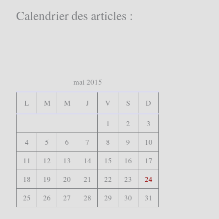
c
Calendrier des articles :
h
e
r
:
mai 2015
L
M
M
J
V
S
D
1
2
3
4
5
6
7
8
9
10
11
12
13
14
15
16
17
18
19
20
21
22
23
24
25
26
27
28
29
30
31