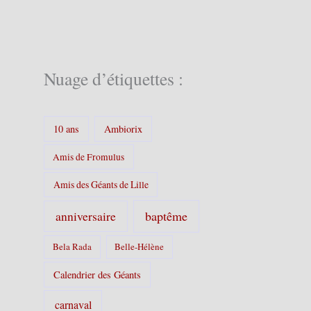
g
o
r
i
e
Nuage d’étiquettes :
s
:
10 ans
Ambiorix
Amis de Fromulus
Amis des Géants de Lille
baptême
anniversaire
Bela Rada
Belle-Hélène
Calendrier des Géants
carnaval