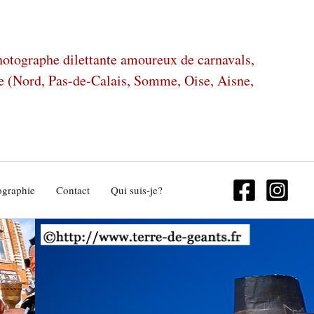
photographe dilettante amoureux de carnavals,
ze (Nord, Pas-de-Calais, Somme, Oise, Aisne,
ographie
Contact
Qui suis-je?