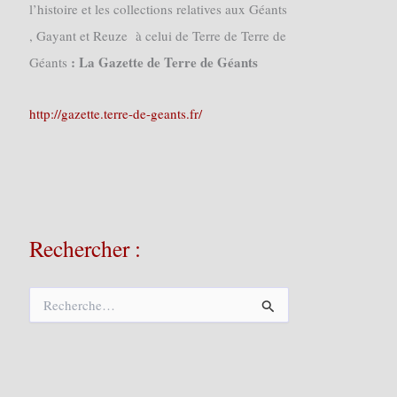
l’histoire et les collections relatives aux Géants
, Gayant et Reuze à celui de Terre de Terre de
: La Gazette de Terre de Géants
Géants
http://gazette.terre-de-geants.fr/
Rechercher :
R
e
c
h
e
r