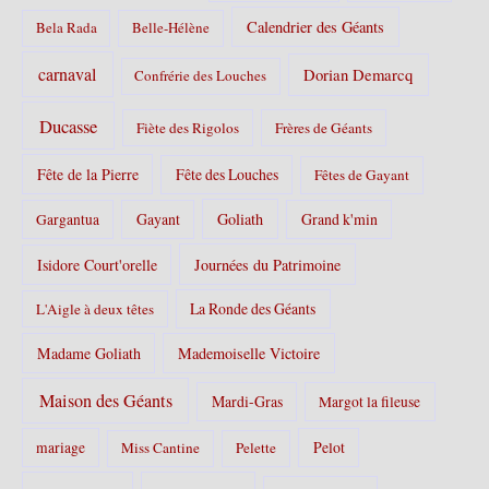
Calendrier des Géants
Bela Rada
Belle-Hélène
carnaval
Dorian Demarcq
Confrérie des Louches
Ducasse
Fiète des Rigolos
Frères de Géants
Fête de la Pierre
Fête des Louches
Fêtes de Gayant
Gayant
Goliath
Grand k'min
Gargantua
Isidore Court'orelle
Journées du Patrimoine
La Ronde des Géants
L'Aigle à deux têtes
Madame Goliath
Mademoiselle Victoire
Maison des Géants
Mardi-Gras
Margot la fileuse
Pelot
mariage
Miss Cantine
Pelette