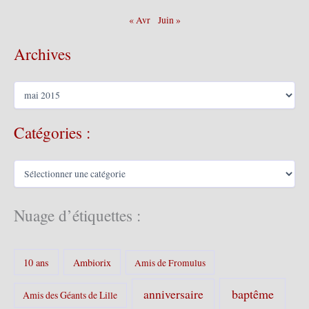
« Avr
Juin »
Archives
A
r
c
Catégories :
h
i
v
C
e
a
s
t
é
Nuage d’étiquettes :
g
o
r
10 ans
Ambiorix
i
Amis de Fromulus
e
s
baptême
anniversaire
Amis des Géants de Lille
: