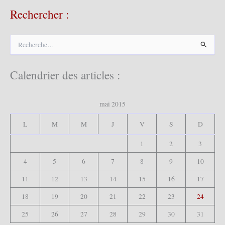
Rechercher :
R
e
c
h
Calendrier des articles :
e
r
c
mai 2015
h
e
L
M
M
J
V
S
D
r
1
2
3
:
4
5
6
7
8
9
10
11
12
13
14
15
16
17
18
19
20
21
22
23
24
25
26
27
28
29
30
31