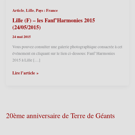
,
,
Article
Lille
Pays : France
Lille (F) – les Fanf’Harmonies 2015
(24/05/2015)
24 mai 2015
Vous pouvez consulter une galerie photographique consacrée à cet
événement en cliquant sur le lien ci-dessous: Fanf’Harmonies
2015 à Lille […]
Lille
Lire l’article »
(F)
–
les
Fanf’Harmonies
2015
(24/05/2015)
20ème anniversaire de Terre de Géants