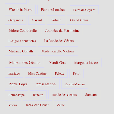
Fête de la Pierre
Fête des Louches
Fêtes de Gayant
Gayant
Goliath
Grand k'min
Gargantua
Isidore Court'orelle
Journées du Patrimoine
La Ronde des Géants
L'Aigle à deux têtes
Madame Goliath
Mademoiselle Victoire
Maison des Géants
Mardi-Gras
Margot la fileuse
Pelot
mariage
Miss Cantine
Pelette
Pierre Loyer
présentation
Reuze-Maman
Samson
Reuze-Papa
Rinette
Ronde des Géants
Voeux
week-end Géant
Zante