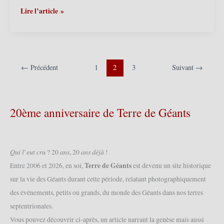
Hommage
Lire l’article »
à
Ronald
Brock
←
Précédent
1
2
3
Suivant
→
20ème anniversaire de Terre de Géants
𝑄𝑢𝑖 𝑙’𝑒𝑢𝑡 𝑐𝑟𝑢 ? 20 𝑎𝑛𝑠, 20 𝑎𝑛𝑠 𝑑𝑒́𝑗𝑎̀ !
Terre de Géants
Entre 2006 et 2026, en soi,
est devenu un site historique
sur la vie des Géants durant cette période, relatant photographiquement
des événements, petits ou grands, du monde des Géants dans nos terres
septentrionales.
Vous pouvez découvrir ci-après, un article narrant la genèse mais aussi