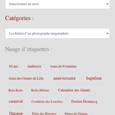
A
r
c
Catégories :
h
i
v
C
e
a
s
t
é
Nuage d’étiquettes :
g
o
r
10 ans
Ambiorix
i
Amis de Fromulus
e
s
baptême
anniversaire
Amis des Géants de Lille
:
Calendrier des Géants
Bela Rada
Belle-Hélène
carnaval
Dorian Demarcq
Confrérie des Louches
Ducasse
Fiète des Rigolos
Frères de Géants