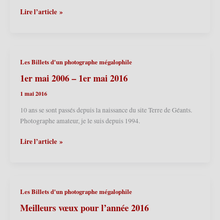
Meilleurs
Lire l’article »
voeux
pour
l’année
2017
Les Billets d'un photographe mégalophile
1er mai 2006 – 1er mai 2016
1 mai 2016
10 ans se sont passés depuis la naissance du site Terre de Géants.
Photographe amateur, je le suis depuis 1994.
1er
Lire l’article »
mai
2006
–
1er
Les Billets d'un photographe mégalophile
mai
2016
Meilleurs vœux pour l’année 2016