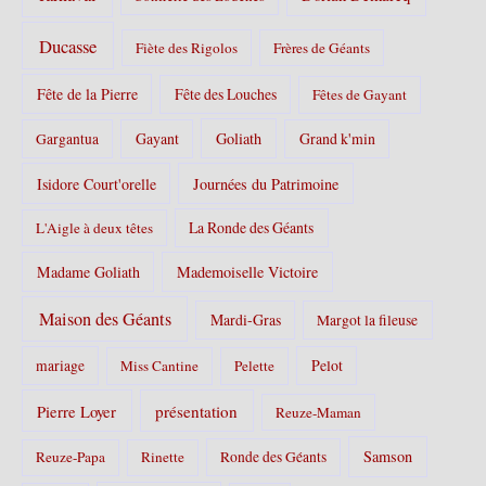
Ducasse
Fiète des Rigolos
Frères de Géants
Fête de la Pierre
Fête des Louches
Fêtes de Gayant
Gayant
Goliath
Grand k'min
Gargantua
Isidore Court'orelle
Journées du Patrimoine
La Ronde des Géants
L'Aigle à deux têtes
Madame Goliath
Mademoiselle Victoire
Maison des Géants
Mardi-Gras
Margot la fileuse
Pelot
mariage
Miss Cantine
Pelette
Pierre Loyer
présentation
Reuze-Maman
Samson
Reuze-Papa
Rinette
Ronde des Géants