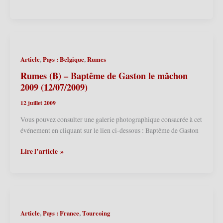
(Ath)
(B)
–
Baptême
Pélot
,
,
Article
Pays : Belgique
Rumes
et
Pélette
Rumes (B) – Baptême de Gaston le mâchon
2010
2009 (12/07/2009)
(25/04/2010)
12 juillet 2009
Vous pouvez consulter une galerie photographique consacrée à cet
événement en cliquant sur le lien ci-dessous : Baptême de Gaston
Rumes
Lire l’article »
(B)
–
Baptême
de
Gaston
,
,
Article
Pays : France
Tourcoing
le