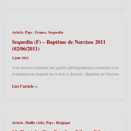
Sylvestre-
Cappel
(F)
–
10ème
,
,
Article
Pays : France
Sequedin
anniversaire
de
Sequedin (F) – Baptême de Narcisse 2011
Sylvestre
(02/06/2011)
2011
2 juin 2011
(02
et
Vous pouvez consulter une galerie photographique consacrée à cet
03/07/2011)
événement en cliquant sur le lien ci-dessous : Baptême de Narcisse
Sequedin
Lire l’article »
(F)
–
Baptême
de
Narcisse
,
,
Article
Maffle (Ath)
Pays : Belgique
2011