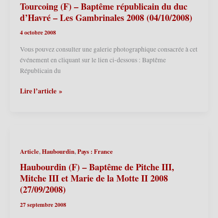
mâchon
Tourcoing (F) – Baptême républicain du duc
2009
d’Havré – Les Gambrinales 2008 (04/10/2008)
(12/07/2009)
4 octobre 2008
Vous pouvez consulter une galerie photographique consacrée à cet
événement en cliquant sur le lien ci-dessous : Baptême
Républicain du
Tourcoing
Lire l’article »
(F)
–
Baptême
républicain
du
,
,
Article
Haubourdin
Pays : France
duc
d’Havré
Haubourdin (F) – Baptême de Pitche III,
–
Mitche III et Marie de la Motte II 2008
Les
(27/09/2008)
Gambrinales
27 septembre 2008
2008