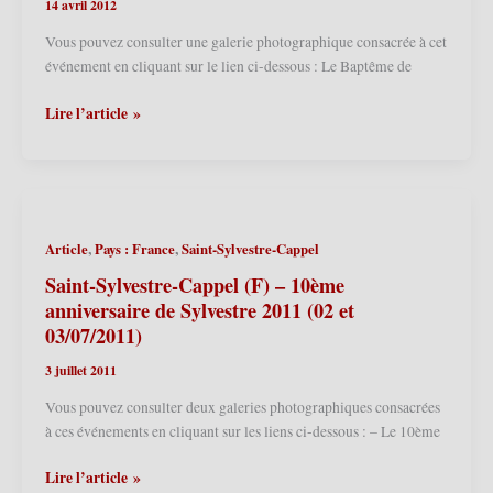
14 avril 2012
2012
(17/06/2012)
Vous pouvez consulter une galerie photographique consacrée à cet
événement en cliquant sur le lien ci-dessous : Le Baptême de
Ath
Lire l’article »
(B)
–
Baptême
de
Baudouin
,
,
Article
Pays : France
Saint-Sylvestre-Cappel
IV
de
Saint-Sylvestre-Cappel (F) – 10ème
Hainaut
anniversaire de Sylvestre 2011 (02 et
2012
03/07/2011)
(14/04/2012)
3 juillet 2011
Vous pouvez consulter deux galeries photographiques consacrées
à ces événements en cliquant sur les liens ci-dessous : – Le 10ème
Saint-
Lire l’article »