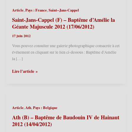
,
,
Article
Pays : France
Saint--Jans-Cappel
Saint-Jans-Cappel (F) – Baptême d’Amélie la
Géante Majuscule 2012 (17/06/2012)
17 juin 2012
Vous pouvez consulter une galerie photographique consacrée à cet
événement en cliquant sur le lien ci-dessous : Baptême d’Amélie
la […]
Saint-
Lire l’article »
Jans-
Cappel
(F)
–
Baptême
,
,
Article
Ath
Pays : Belgique
d’Amélie
la
Ath (B) – Baptême de Baudouin IV de Hainaut
Géante
2012 (14/04/2012)
Majuscule