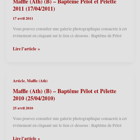
(02/06/2011)
Maffle (Ath) (B) – Baptême Pélot et Pélette
2011 (17/04/2011)
17 avril 2011
Vous pouvez consulter une galerie photographique consacrée à cet
événement en cliquant sur le lien ci-dessous : Baptême de Pélot
Maffle
Lire l’article »
(Ath)
(B)
–
Baptême
,
Article
Maffle (Ath)
Pélot
et
Maffle (Ath) (B) – Baptême Pélot et Pélette
Pélette
2010 (25/04/2010)
2011
25 avril 2010
(17/04/2011)
Vous pouvez consulter une galerie photographique consacrée à cet
événement en cliquant sur le lien ci-dessous : Baptême de Pélot
Maffle
Lire l’article »