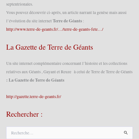
septentrionales.
Vous pouvez découvrir ci-après, un article narrant la genèse mais aussi
Terre de Géants
l’évolution du site internet
:
http://www.terre-de-geants.fr/…/terre-de-geants-fete…/
La Gazette de Terre de Géants
Un site internet complémentaire concernant l’histoire et les collections
relatives aux Géants , Gayant et Reuze à celui de Terre de Terre de Géants
: La Gazette de Terre de Géants
http://gazette.terre-de-geants.fr/
Rechercher :
R
e