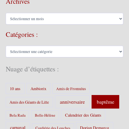
Archives
A
r
c
Catégories :
h
i
v
C
e
a
s
t
é
Nuage d’étiquettes :
g
o
r
10 ans
Ambiorix
i
Amis de Fromulus
e
s
baptême
anniversaire
Amis des Géants de Lille
:
Calendrier des Géants
Bela Rada
Belle-Hélène
carnaval
Dorian Demarcq
Confrérie des Louches