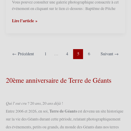
(04/10/2008)
Vous pouvez consulter une galerie photographique consacrée à cet
événement en cliquant sur le lien ci-dessous : Baptême de Pitche
Haubourdin
Lire l’article »
(F)
–
Baptême
de
Pitche
←
Précédent
1
…
4
5
6
Suivant
→
III,
Mitche
III
20ème anniversaire de Terre de Géants
et
Marie
de
la
𝑄𝑢𝑖 𝑙’𝑒𝑢𝑡 𝑐𝑟𝑢 ? 20 𝑎𝑛𝑠, 20 𝑎𝑛𝑠 𝑑𝑒́𝑗𝑎̀ !
Motte
II
Terre de Géants
Entre 2006 et 2026, en soi,
est devenu un site historique
2008
sur la vie des Géants durant cette période, relatant photographiquement
(27/09/2008)
des événements, petits ou grands, du monde des Géants dans nos terres