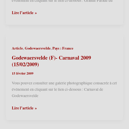
événement en cliquant sur le lien ci-dessous : Grande Parade du
Lille
Lire l’article »
(F)
–
Carnaval
de
Wazemmes
,
,
Article
Godewaersvelde
Pays : France
2009
(14/03/2009)
Godewaersvelde (F)- Carnaval 2009
(15/02/2009)
15 février 2009
Vous pouvez consulter une galerie photographique consacrée à cet
événement en cliquant sur le lien ci-dessous : Carnaval de
Godewaersvelde
Godewaersvelde
Lire l’article »
(F)-
Carnaval
2009