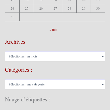
24
25
26
27
28
29
30
31
« Juil
Archives
A
r
c
Catégories :
h
i
v
C
e
a
s
t
é
Nuage d’étiquettes :
g
o