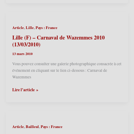
–
Carnaval
du
Lundi
,
,
Article
Lille
Pays : France
de
Pâques
Lille (F) – Carnaval de Wazemmes 2010
2010
(13/03/2010)
(05/04/2010)
13 mars 2010
Vous pouvez consulter une galerie photographique consacrée à cet
événement en cliquant sur le lien ci-dessous : Carnaval de
Wazemmes
Lille
Lire l’article »
(F)
–
Carnaval
de
Wazemmes
,
,
Article
Bailleul
Pays : France
2010