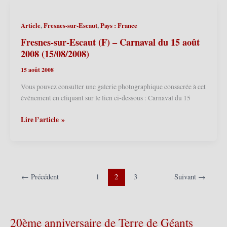
(15/02/2009)
,
,
Article
Fresnes-sur-Escaut
Pays : France
Fresnes-sur-Escaut (F) – Carnaval du 15 août
2008 (15/08/2008)
15 août 2008
Vous pouvez consulter une galerie photographique consacrée à cet
événement en cliquant sur le lien ci-dessous : Carnaval du 15
Fresnes-
Lire l’article »
sur-
Escaut
(F)
–
Carnaval
←
Précédent
1
2
3
Suivant
→
du
15
août
20ème anniversaire de Terre de Géants
2008