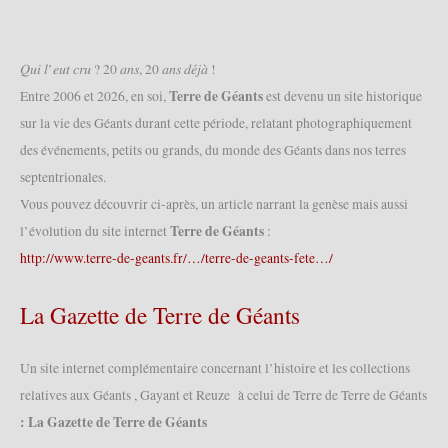
(15/08/2008)
𝑄𝑢𝑖 𝑙’𝑒𝑢𝑡 𝑐𝑟𝑢 ? 20 𝑎𝑛𝑠, 20 𝑎𝑛𝑠 𝑑𝑒́𝑗𝑎̀ !
Terre de Géants
Entre 2006 et 2026, en soi,
est devenu un site historique
sur la vie des Géants durant cette période, relatant photographiquement
des événements, petits ou grands, du monde des Géants dans nos terres
septentrionales.
Vous pouvez découvrir ci-après, un article narrant la genèse mais aussi
Terre de Géants
l’évolution du site internet
:
http://www.terre-de-geants.fr/…/terre-de-geants-fete…/
La Gazette de Terre de Géants
Un site internet complémentaire concernant l’histoire et les collections
relatives aux Géants , Gayant et Reuze à celui de Terre de Terre de Géants
: La Gazette de Terre de Géants