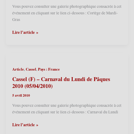
Vous pouvez consulter une galerie photographique consacrée à cet
événement en cliquant sur le lien ci-dessous : Cortège de Mardi-
Gras
Bailleul
Lire l’article »
(F)
–
Carnaval
de
Mardi-
,
,
Article
Cassel
Pays : France
Gras
2011
Cassel (F) – Carnaval du Lundi de Pâques
(08/03/2011)
2010 (05/04/2010)
5 avril 2010
Vous pouvez consulter une galerie photographique consacrée à cet
événement en cliquant sur le lien ci-dessous : Carnaval du Lundi
Cassel
Lire l’article »
(F)