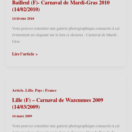
(13/03/2010)
Bailleul (F)- Carnaval de Mardi-Gras 2010
(14/02/2010)
14 février 2010
Vous pouvez consulter une galerie photographique consacrée à cet
événement en cliquant sur le lien ci-dessous : Carnaval de Mardi-
Gras
Bailleul
Lire l’article »
(F)-
Carnaval
de
Mardi-
Gras
,
,
Article
Lille
Pays : France
2010
(14/02/2010)
Lille (F) – Carnaval de Wazemmes 2009
(14/03/2009)
14 mars 2009
Vous pouvez consulter une galerie photographique consacrée à cet