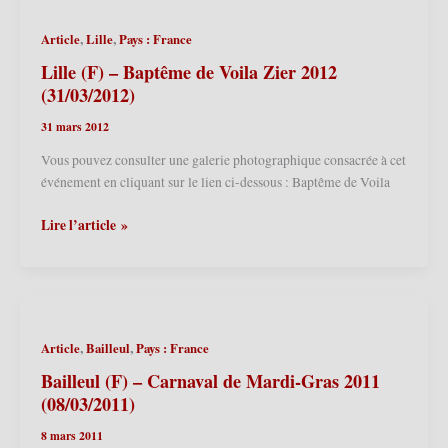
du
Lundi
,
,
Article
Lille
Pays : France
de
Pâques
Lille (F) – Baptême de Voila Zier 2012
2013
(31/03/2012)
(01/04/2013)
31 mars 2012
Vous pouvez consulter une galerie photographique consacrée à cet
événement en cliquant sur le lien ci-dessous : Baptême de Voila
Lille
Lire l’article »
(F)
–
Baptême
de
Voila
,
,
Article
Bailleul
Pays : France
Zier
2012
Bailleul (F) – Carnaval de Mardi-Gras 2011
(31/03/2012)
(08/03/2011)
8 mars 2011