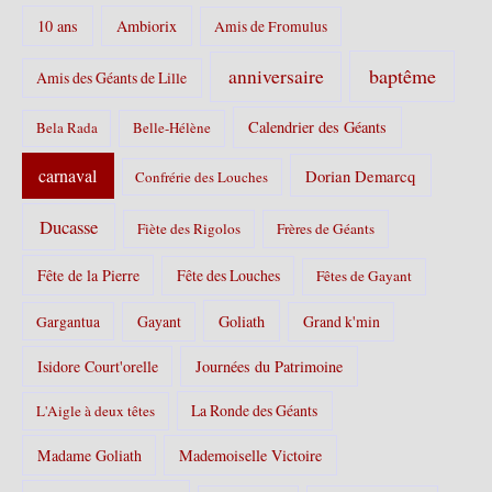
r
10 ans
Ambiorix
i
Amis de Fromulus
e
s
baptême
anniversaire
Amis des Géants de Lille
:
Calendrier des Géants
Bela Rada
Belle-Hélène
carnaval
Dorian Demarcq
Confrérie des Louches
Ducasse
Fiète des Rigolos
Frères de Géants
Fête de la Pierre
Fête des Louches
Fêtes de Gayant
Gayant
Goliath
Grand k'min
Gargantua
Isidore Court'orelle
Journées du Patrimoine
La Ronde des Géants
L'Aigle à deux têtes
Madame Goliath
Mademoiselle Victoire