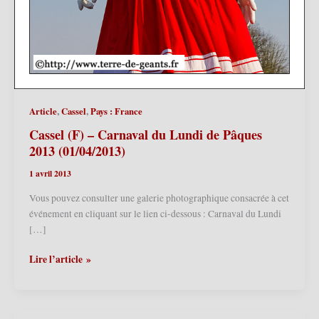
,
,
Article
Cassel
Pays : France
Cassel (F) – Carnaval du Lundi de Pâques
2013 (01/04/2013)
1 avril 2013
Vous pouvez consulter une galerie photographique consacrée à cet
événement en cliquant sur le lien ci-dessous : Carnaval du Lundi
[…]
Cassel
Lire l’article »
(F)
–
Carnaval