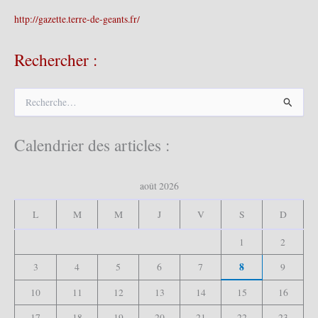
http://gazette.terre-de-geants.fr/
Rechercher :
R
e
c
h
Calendrier des articles :
e
r
c
août 2026
h
e
L
M
M
J
V
S
D
r
1
2
:
8
3
4
5
6
7
9
10
11
12
13
14
15
16
17
18
19
20
21
22
23